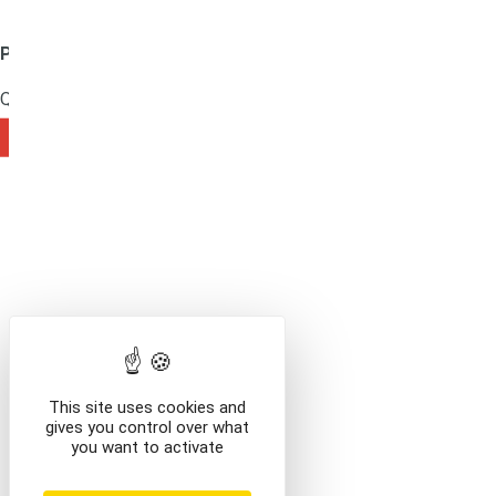
Produit ajouté au panier
Mentions légales
Que voulez-vous faire ?
VOIR LE CONTENU DU PANIER
CONTINUER VOS AC
This site uses cookies and
gives you control over what
you want to activate